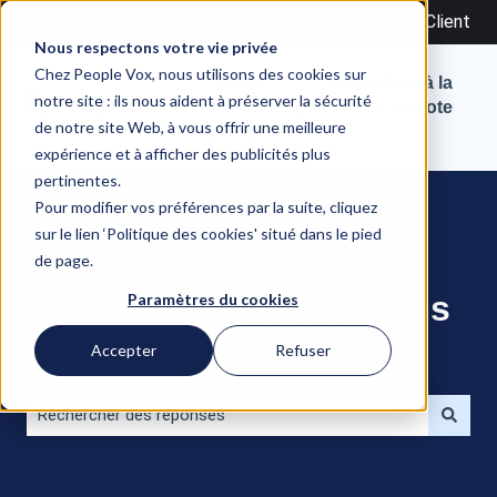
Portail Client
Nous respectons votre vie privée
Chez People Vox, nous utilisons des cookies sur
Gérer
→ Accéder à la
notre site : ils nous aident à préserver la sécurité
mes
plateforme de vote
de notre site Web, à vous offrir une meilleure
tickets
expérience et à afficher des publicités plus
pertinentes.
Pour modifier vos préférences par la suite, cliquez
sur le lien ‘Politique des cookies' situé dans le pied
de page.
Comment pouvons-nous
Paramètres du cookies
Accepter
Refuser
vous aider ?
Il n'y a aucune suggestion car le champ de recherche est 